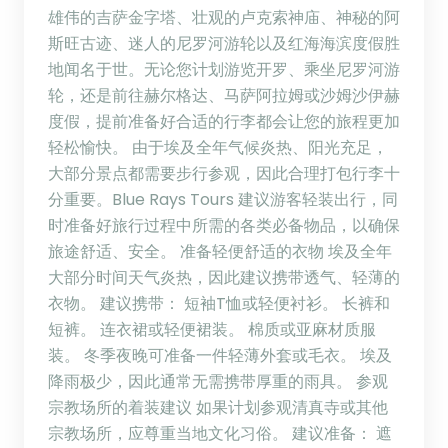
雄伟的吉萨金字塔、壮观的卢克索神庙、神秘的阿
斯旺古迹、迷人的尼罗河游轮以及红海海滨度假胜
地闻名于世。无论您计划游览开罗、乘坐尼罗河游
轮，还是前往赫尔格达、马萨阿拉姆或沙姆沙伊赫
度假，提前准备好合适的行李都会让您的旅程更加
轻松愉快。 由于埃及全年气候炎热、阳光充足，
大部分景点都需要步行参观，因此合理打包行李十
分重要。Blue Rays Tours 建议游客轻装出行，同
时准备好旅行过程中所需的各类必备物品，以确保
旅途舒适、安全。 准备轻便舒适的衣物 埃及全年
大部分时间天气炎热，因此建议携带透气、轻薄的
衣物。 建议携带： 短袖T恤或轻便衬衫。 长裤和
短裤。 连衣裙或轻便裙装。 棉质或亚麻材质服
装。 冬季夜晚可准备一件轻薄外套或毛衣。 埃及
降雨极少，因此通常无需携带厚重的雨具。 参观
宗教场所的着装建议 如果计划参观清真寺或其他
宗教场所，应尊重当地文化习俗。 建议准备： 遮