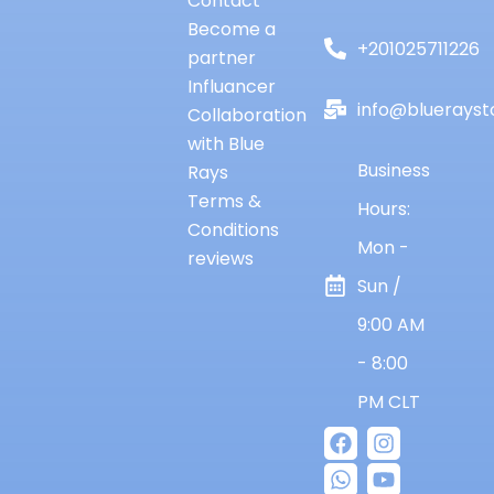
Contact
Become a
+201025711226
partner
Influancer
info@bluerayst
Collaboration
with Blue
Business
Rays
Terms &
Hours:
Conditions
Mon -
reviews
Sun /
9:00 AM
- 8:00
PM CLT