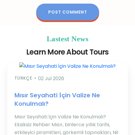
Lastest News
Learn More About Tours
TÜRKÇE
02 Jul 2026
Mısır Seyahati İçin Valize Ne
Konulmalı?
Mısır Seyahati İçin Valize Ne Konulmalı?
Eksiksiz Rehber Mısır, binlerce yıllık tarihi,
etkileyici piramitleri, görkemli tapınakları, Nil