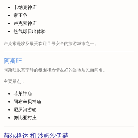
卡纳克神庙
帝王谷
卢克索神庙
热气球日出体验
卢克索是埃及最受欢迎且最安全的旅游城市之一。
阿斯旺
阿斯旺以其宁静的氛围和热情友好的当地居民而闻名。
主要景点：
菲莱神庙
阿布辛贝神庙
尼罗河游轮
努比亚村庄
赫尔格达
和
沙姆沙伊赫