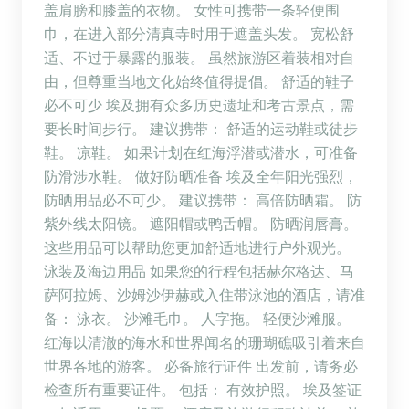
盖肩膀和膝盖的衣物。 女性可携带一条轻便围
巾，在进入部分清真寺时用于遮盖头发。 宽松舒
适、不过于暴露的服装。 虽然旅游区着装相对自
由，但尊重当地文化始终值得提倡。 舒适的鞋子
必不可少 埃及拥有众多历史遗址和考古景点，需
要长时间步行。 建议携带： 舒适的运动鞋或徒步
鞋。 凉鞋。 如果计划在红海浮潜或潜水，可准备
防滑涉水鞋。 做好防晒准备 埃及全年阳光强烈，
防晒用品必不可少。 建议携带： 高倍防晒霜。 防
紫外线太阳镜。 遮阳帽或鸭舌帽。 防晒润唇膏。
这些用品可以帮助您更加舒适地进行户外观光。
泳装及海边用品 如果您的行程包括赫尔格达、马
萨阿拉姆、沙姆沙伊赫或入住带泳池的酒店，请准
备： 泳衣。 沙滩毛巾。 人字拖。 轻便沙滩服。
红海以清澈的海水和世界闻名的珊瑚礁吸引着来自
世界各地的游客。 必备旅行证件 出发前，请务必
检查所有重要证件。 包括： 有效护照。 埃及签证