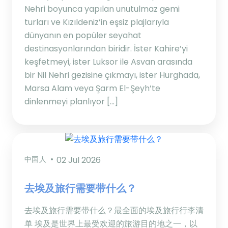
Nehri boyunca yapılan unutulmaz gemi
turları ve Kızıldeniz’in eşsiz plajlarıyla
dünyanın en popüler seyahat
destinasyonlarından biridir. İster Kahire’yi
keşfetmeyi, ister Luksor ile Asvan arasında
bir Nil Nehri gezisine çıkmayı, ister Hurghada,
Marsa Alam veya Şarm El-Şeyh’te
dinlenmeyi planlıyor […]
中国人
02 Jul 2026
去埃及旅行需要带什么？
去埃及旅行需要带什么？最全面的埃及旅行行李清
单 埃及是世界上最受欢迎的旅游目的地之一，以