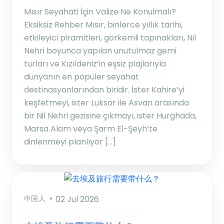
Mısır Seyahati İçin Valize Ne Konulmalı?
Eksiksiz Rehber Mısır, binlerce yıllık tarihi,
etkileyici piramitleri, görkemli tapınakları, Nil
Nehri boyunca yapılan unutulmaz gemi
turları ve Kızıldeniz’in eşsiz plajlarıyla
dünyanın en popüler seyahat
destinasyonlarından biridir. İster Kahire’yi
keşfetmeyi, ister Luksor ile Asvan arasında
bir Nil Nehri gezisine çıkmayı, ister Hurghada,
Marsa Alam veya Şarm El-Şeyh’te
dinlenmeyi planlıyor […]
中国人
02 Jul 2026