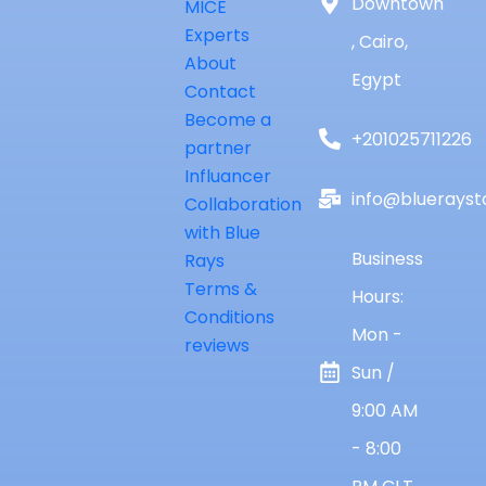
Downtown
MICE
Experts
, Cairo,
About
Egypt
Contact
Become a
+201025711226
partner
Influancer
info@bluerayst
Collaboration
with Blue
Business
Rays
Terms &
Hours:
Conditions
Mon -
reviews
Sun /
9:00 AM
- 8:00