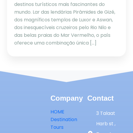
destinos turísticos mais fascinantes do
mundo. Lar das lendárias Pirâmides de Gizé,
dos magníficos templos de Luxor e Aswan,
dos inesquecíveis cruzeiros pelo Rio Nilo e
das belas praias do Mar Vermelho, o país
oferece uma combinação única […]
Company
Contact
HOME
3 Talaat
Destination
Harb st ,
Tours