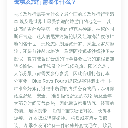
去埃及旅行需要带什么？
去埃及旅行需要带什么？最全面的埃及旅行行李清
单 埃及是世界上最受欢迎的旅游目的地之一，以
雄伟的吉萨金字塔、壮观的卢克索神庙、神秘的阿
斯旺古迹、迷人的尼罗河游轮以及红海海滨度假胜
地闻名于世。无论您计划游览开罗、乘坐尼罗河游
轮，还是前往赫尔格达、马萨阿拉姆或沙姆沙伊赫
度假，提前准备好合适的行李都会让您的旅程更加
轻松愉快。 由于埃及全年气候炎热、阳光充足，
大部分景点都需要步行参观，因此合理打包行李十
分重要。Blue Rays Tours 建议游客轻装出行，同
时准备好旅行过程中所需的各类必备物品，以确保
旅途舒适、安全。 准备轻便舒适的衣物 埃及全年
大部分时间天气炎热，因此建议携带透气、轻薄的
衣物。 建议携带： 短袖T恤或轻便衬衫。 长裤和
短裤。 连衣裙或轻便裙装。 棉质或亚麻材质服
装。 冬季夜晚可准备一件轻薄外套或毛衣。 埃及