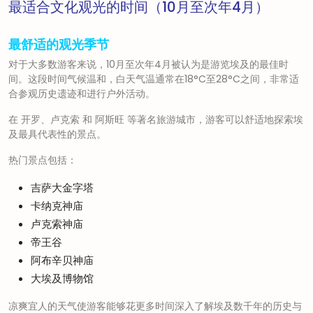
最适合文化观光的时间（10月至次年4月）
最舒适的观光季节
对于大多数游客来说，10月至次年4月被认为是游览埃及的最佳时
间。这段时间气候温和，白天气温通常在18°C至28°C之间，非常适
合参观历史遗迹和进行户外活动。
在
开罗
、
卢克索
和
阿斯旺
等著名旅游城市，游客可以舒适地探索埃
及最具代表性的景点。
热门景点包括：
吉萨大金字塔
卡纳克神庙
卢克索神庙
帝王谷
阿布辛贝神庙
大埃及博物馆
凉爽宜人的天气使游客能够花更多时间深入了解埃及数千年的历史与