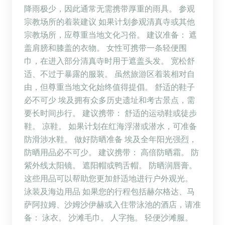
降雨极少，因此通常无需携带厚重的雨具。 参观
宗教场所的着装建议 如果计划参观清真寺或其他
宗教场所，应尊重当地文化习俗。 建议准备： 遮
盖肩膀和膝盖的衣物。 女性可携带一条轻便围
巾，在进入部分清真寺时用于遮盖头发。 宽松舒
适、不过于暴露的服装。 虽然旅游区着装相对自
由，但尊重当地文化始终值得提倡。 舒适的鞋子
必不可少 埃及拥有众多历史遗址和考古景点，需
要长时间步行。 建议携带： 舒适的运动鞋或徒步
鞋。 凉鞋。 如果计划在红海浮潜或潜水，可准备
防滑涉水鞋。 做好防晒准备 埃及全年阳光强烈，
防晒用品必不可少。 建议携带： 高倍防晒霜。 防
紫外线太阳镜。 遮阳帽或鸭舌帽。 防晒润唇膏。
这些用品可以帮助您更加舒适地进行户外观光。
泳装及海边用品 如果您的行程包括赫尔格达、马
萨阿拉姆、沙姆沙伊赫或入住带泳池的酒店，请准
备： 泳衣。 沙滩毛巾。 人字拖。 轻便沙滩服。