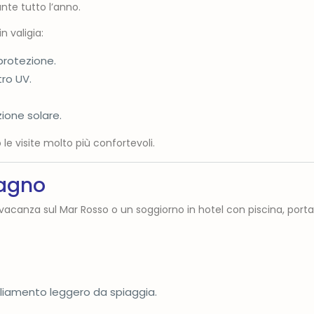
ante tutto l’anno.
 valigia:
protezione.
tro UV.
ione solare.
e visite molto più confortevoli.
agno
 vacanza sul Mar Rosso o un soggiorno in hotel con piscina, porta
iamento leggero da spiaggia.