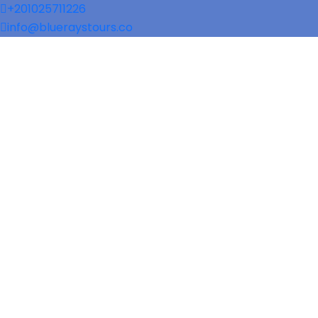
+201025711226
info@blueraystours.co