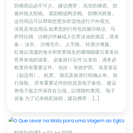
防晒用品必不可少。 建议携带： 高倍防晒霜。 防
紫外线太阳镜。 遮阳帽或鸭舌帽。 防晒润唇膏。
这些用品可以帮助您更加舒适地进行户外观光。
泳装及海边用品 如果您的行程包括赫尔格达、马
萨阿拉姆、沙姆沙伊赫或入住带泳池的酒店，请准
备： 泳衣。 沙滩毛巾。 人字拖。 轻便沙滩服。
红海以清澈的海水和世界闻名的珊瑚礁吸引着来自
世界各地的游客。 必备旅行证件 出发前，请务必
检查所有重要证件。 包括： 有效护照。 埃及签证
（如适用）。 机票。 酒店及旅游行程确认单。 旅
行保险。 所有重要证件的纸质及电子备份。 建议
将电子版文件保存在云端，以便随时查阅。 电子
设备 为了记录精彩旅程，建议携带： […]
PORTUGUÊS
02 Jul 2026