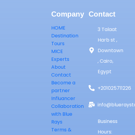
Company
Contact
HOME
3 Talaat
Destination
Harb st ,
Tours
Downtown
MICE
Experts
, Cairo,
About
Egypt
Contact
Become a
+201025711226
partner
Influancer
info@bluerayst
Collaboration
with Blue
Business
Rays
Terms &
Hours: