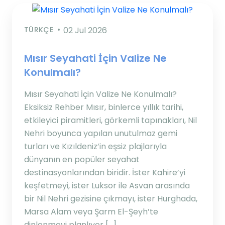
TÜRKÇE
02 Jul 2026
Mısır Seyahati İçin Valize Ne
Konulmalı?
Mısır Seyahati İçin Valize Ne Konulmalı?
Eksiksiz Rehber Mısır, binlerce yıllık tarihi,
etkileyici piramitleri, görkemli tapınakları, Nil
Nehri boyunca yapılan unutulmaz gemi
turları ve Kızıldeniz’in eşsiz plajlarıyla
dünyanın en popüler seyahat
destinasyonlarından biridir. İster Kahire’yi
keşfetmeyi, ister Luksor ile Asvan arasında
bir Nil Nehri gezisine çıkmayı, ister Hurghada,
Marsa Alam veya Şarm El-Şeyh’te
dinlenmeyi planlıyor […]