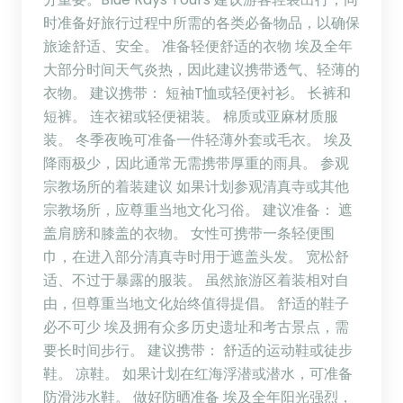
时准备好旅行过程中所需的各类必备物品，以确保
旅途舒适、安全。 准备轻便舒适的衣物 埃及全年
大部分时间天气炎热，因此建议携带透气、轻薄的
衣物。 建议携带： 短袖T恤或轻便衬衫。 长裤和
短裤。 连衣裙或轻便裙装。 棉质或亚麻材质服
装。 冬季夜晚可准备一件轻薄外套或毛衣。 埃及
降雨极少，因此通常无需携带厚重的雨具。 参观
宗教场所的着装建议 如果计划参观清真寺或其他
宗教场所，应尊重当地文化习俗。 建议准备： 遮
盖肩膀和膝盖的衣物。 女性可携带一条轻便围
巾，在进入部分清真寺时用于遮盖头发。 宽松舒
适、不过于暴露的服装。 虽然旅游区着装相对自
由，但尊重当地文化始终值得提倡。 舒适的鞋子
必不可少 埃及拥有众多历史遗址和考古景点，需
要长时间步行。 建议携带： 舒适的运动鞋或徒步
鞋。 凉鞋。 如果计划在红海浮潜或潜水，可准备
防滑涉水鞋。 做好防晒准备 埃及全年阳光强烈，