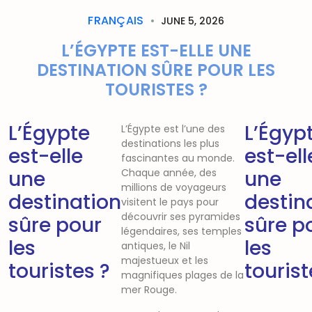
FRANÇAIS
JUNE 5, 2026
L’ÉGYPTE EST-ELLE UNE
DESTINATION SÛRE POUR LES
TOURISTES ?
L’Égypte
L’Égyp
L’Égypte est l’une des
destinations les plus
est-elle
est-ell
fascinantes au monde.
une
Chaque année, des
une
millions de voyageurs
destination
destin
visitent le pays pour
découvrir ses pyramides
sûre pour
sûre p
légendaires, ses temples
les
les
antiques, le Nil
majestueux et les
touristes ?
tourist
magnifiques plages de la
mer Rouge.