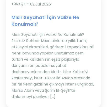
TÜRKÇE
02 Jul 2026
Mısır Seyahati İçin Valize Ne
Konulmalı?
Mısır Seyahati İçin Valize Ne Konulmalı?
Eksiksiz Rehber Mısır, binlerce yıllık tarihi,
etkileyici piramitleri, görkemli tapınakları, Nil
Nehri boyunca yapılan unutulmaz gemi
turları ve Kızıldeniz’in eşsiz plajlarıyla
dünyanın en popüler seyahat
destinasyonlarından biridir. İster Kahire’yi
keşfetmeyi, ister Luksor ile Asvan arasında
bir Nil Nehri gezisine çıkmayı, ister Hurghada,
Marsa Alam veya Şarm El-Şeyh’te
dinlenmeyi planlıyor […]