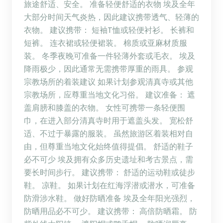
旅途舒适、安全。 准备轻便舒适的衣物 埃及全年
大部分时间天气炎热，因此建议携带透气、轻薄的
衣物。 建议携带： 短袖T恤或轻便衬衫。 长裤和
短裤。 连衣裙或轻便裙装。 棉质或亚麻材质服
装。 冬季夜晚可准备一件轻薄外套或毛衣。 埃及
降雨极少，因此通常无需携带厚重的雨具。 参观
宗教场所的着装建议 如果计划参观清真寺或其他
宗教场所，应尊重当地文化习俗。 建议准备： 遮
盖肩膀和膝盖的衣物。 女性可携带一条轻便围
巾，在进入部分清真寺时用于遮盖头发。 宽松舒
适、不过于暴露的服装。 虽然旅游区着装相对自
由，但尊重当地文化始终值得提倡。 舒适的鞋子
必不可少 埃及拥有众多历史遗址和考古景点，需
要长时间步行。 建议携带： 舒适的运动鞋或徒步
鞋。 凉鞋。 如果计划在红海浮潜或潜水，可准备
防滑涉水鞋。 做好防晒准备 埃及全年阳光强烈，
防晒用品必不可少。 建议携带： 高倍防晒霜。 防