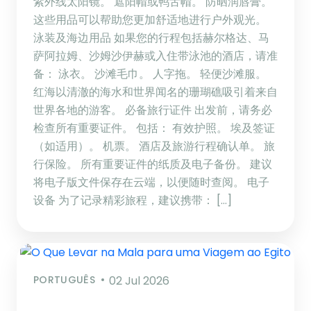
紫外线太阳镜。 遮阳帽或鸭舌帽。 防晒润唇膏。
这些用品可以帮助您更加舒适地进行户外观光。
泳装及海边用品 如果您的行程包括赫尔格达、马
萨阿拉姆、沙姆沙伊赫或入住带泳池的酒店，请准
备： 泳衣。 沙滩毛巾。 人字拖。 轻便沙滩服。
红海以清澈的海水和世界闻名的珊瑚礁吸引着来自
世界各地的游客。 必备旅行证件 出发前，请务必
检查所有重要证件。 包括： 有效护照。 埃及签证
（如适用）。 机票。 酒店及旅游行程确认单。 旅
行保险。 所有重要证件的纸质及电子备份。 建议
将电子版文件保存在云端，以便随时查阅。 电子
设备 为了记录精彩旅程，建议携带： […]
PORTUGUÊS
02 Jul 2026