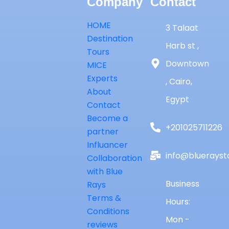
Company
Contact
HOME
3 Talaat
Destination
Harb st ,
Tours
Downtown
MICE
Experts
, Cairo,
About
Egypt
Contact
Become a
+201025711226
partner
Influancer
info@bluerayst
Collaboration
with Blue
Business
Rays
Terms &
Hours:
Conditions
Mon -
reviews