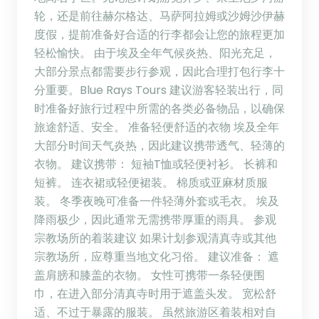
轮，还是前往赫尔格达、马萨阿拉姆或沙姆沙伊赫
度假，提前准备好合适的行李都会让您的旅程更加
轻松愉快。 由于埃及全年气候炎热、阳光充足，
大部分景点都需要步行参观，因此合理打包行李十
分重要。Blue Rays Tours 建议游客轻装出行，同
时准备好旅行过程中所需的各类必备物品，以确保
旅途舒适、安全。 准备轻便舒适的衣物 埃及全年
大部分时间天气炎热，因此建议携带透气、轻薄的
衣物。 建议携带： 短袖T恤或轻便衬衫。 长裤和
短裤。 连衣裙或轻便裙装。 棉质或亚麻材质服
装。 冬季夜晚可准备一件轻薄外套或毛衣。 埃及
降雨极少，因此通常无需携带厚重的雨具。 参观
宗教场所的着装建议 如果计划参观清真寺或其他
宗教场所，应尊重当地文化习俗。 建议准备： 遮
盖肩膀和膝盖的衣物。 女性可携带一条轻便围
巾，在进入部分清真寺时用于遮盖头发。 宽松舒
适、不过于暴露的服装。 虽然旅游区着装相对自