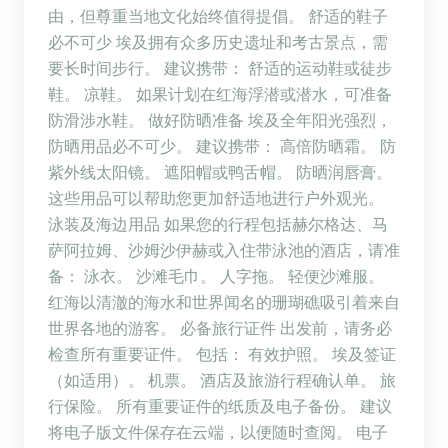
由，但尊重当地文化始终值得提倡。 舒适的鞋子
必不可少 埃及拥有众多历史遗址和考古景点，需
要长时间步行。 建议携带： 舒适的运动鞋或徒步
鞋。 凉鞋。 如果计划在红海浮潜或潜水，可准备
防滑涉水鞋。 做好防晒准备 埃及全年阳光强烈，
防晒用品必不可少。 建议携带： 高倍防晒霜。 防
紫外线太阳镜。 遮阳帽或鸭舌帽。 防晒润唇膏。
这些用品可以帮助您更加舒适地进行户外观光。
泳装及海边用品 如果您的行程包括赫尔格达、马
萨阿拉姆、沙姆沙伊赫或入住带泳池的酒店，请准
备： 泳衣。 沙滩毛巾。 人字拖。 轻便沙滩服。
红海以清澈的海水和世界闻名的珊瑚礁吸引着来自
世界各地的游客。 必备旅行证件 出发前，请务必
检查所有重要证件。 包括： 有效护照。 埃及签证
（如适用）。 机票。 酒店及旅游行程确认单。 旅
行保险。 所有重要证件的纸质及电子备份。 建议
将电子版文件保存在云端，以便随时查阅。 电子