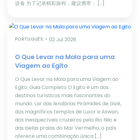
设备 为了记录精彩旅程，建议携带： […]
PORTUGUÊS
02 Jul 2026
O Que Levar na Mala para uma
Viagem ao Egito
O Que Levar na Mala para uma Viagem ao
Egito: Guia Completo O Egito é um dos
destinos turísticos mais fascinantes do
mundo. Lar das lendárias Pirâmides de Gizé,
dos magníficos templos de Luxor e Aswan,
dos inesquecíveis cruzeiros pelo Rio Nilo e
das belas praias do Mar Vermelho, o país
oferece uma combinação única […]