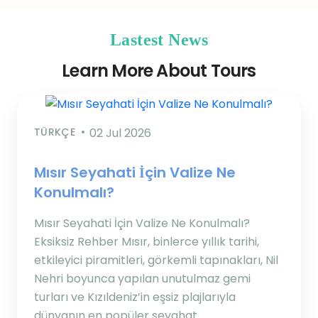
Lastest News
Learn More About Tours
TÜRKÇE
02 Jul 2026
Mısır Seyahati İçin Valize Ne
Konulmalı?
Mısır Seyahati İçin Valize Ne Konulmalı?
Eksiksiz Rehber Mısır, binlerce yıllık tarihi,
etkileyici piramitleri, görkemli tapınakları, Nil
Nehri boyunca yapılan unutulmaz gemi
turları ve Kızıldeniz’in eşsiz plajlarıyla
dünyanın en popüler seyahat