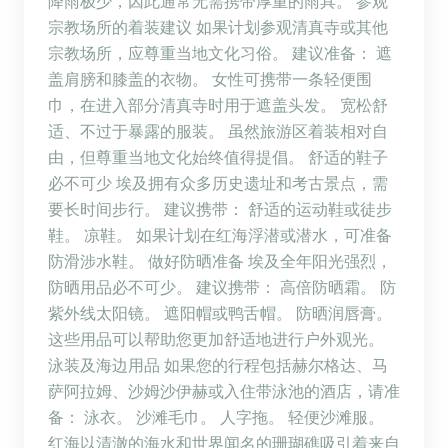
降雨极少，因此通常无需携带厚重的雨具。 参观
宗教场所的着装建议 如果计划参观清真寺或其他
宗教场所，应尊重当地文化习俗。 建议准备： 遮
盖肩膀和膝盖的衣物。 女性可携带一条轻便围
巾，在进入部分清真寺时用于遮盖头发。 宽松舒
适、不过于暴露的服装。 虽然旅游区着装相对自
由，但尊重当地文化始终值得提倡。 舒适的鞋子
必不可少 埃及拥有众多历史遗址和考古景点，需
要长时间步行。 建议携带： 舒适的运动鞋或徒步
鞋。 凉鞋。 如果计划在红海浮潜或潜水，可准备
防滑涉水鞋。 做好防晒准备 埃及全年阳光强烈，
防晒用品必不可少。 建议携带： 高倍防晒霜。 防
紫外线太阳镜。 遮阳帽或鸭舌帽。 防晒润唇膏。
这些用品可以帮助您更加舒适地进行户外观光。
泳装及海边用品 如果您的行程包括赫尔格达、马
萨阿拉姆、沙姆沙伊赫或入住带泳池的酒店，请准
备： 泳衣。 沙滩毛巾。 人字拖。 轻便沙滩服。
红海以清澈的海水和世界闻名的珊瑚礁吸引着来自