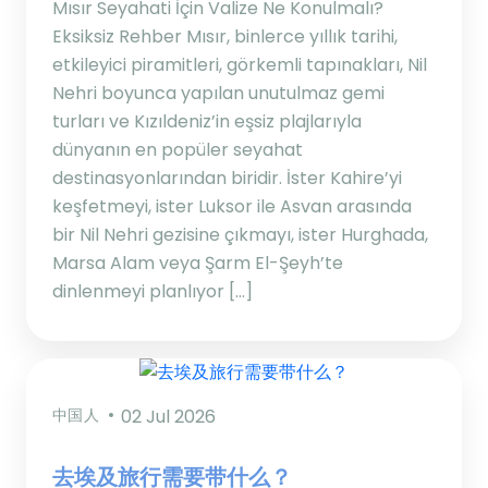
Mısır Seyahati İçin Valize Ne Konulmalı?
Eksiksiz Rehber Mısır, binlerce yıllık tarihi,
etkileyici piramitleri, görkemli tapınakları, Nil
Nehri boyunca yapılan unutulmaz gemi
turları ve Kızıldeniz’in eşsiz plajlarıyla
dünyanın en popüler seyahat
destinasyonlarından biridir. İster Kahire’yi
keşfetmeyi, ister Luksor ile Asvan arasında
bir Nil Nehri gezisine çıkmayı, ister Hurghada,
Marsa Alam veya Şarm El-Şeyh’te
dinlenmeyi planlıyor […]
中国人
02 Jul 2026
去埃及旅行需要带什么？