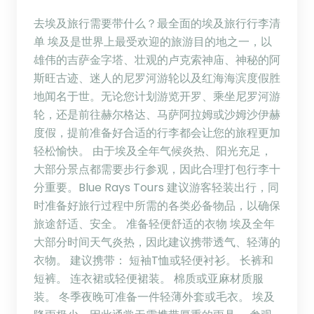
去埃及旅行需要带什么？最全面的埃及旅行行李清
单 埃及是世界上最受欢迎的旅游目的地之一，以
雄伟的吉萨金字塔、壮观的卢克索神庙、神秘的阿
斯旺古迹、迷人的尼罗河游轮以及红海海滨度假胜
地闻名于世。无论您计划游览开罗、乘坐尼罗河游
轮，还是前往赫尔格达、马萨阿拉姆或沙姆沙伊赫
度假，提前准备好合适的行李都会让您的旅程更加
轻松愉快。 由于埃及全年气候炎热、阳光充足，
大部分景点都需要步行参观，因此合理打包行李十
分重要。Blue Rays Tours 建议游客轻装出行，同
时准备好旅行过程中所需的各类必备物品，以确保
旅途舒适、安全。 准备轻便舒适的衣物 埃及全年
大部分时间天气炎热，因此建议携带透气、轻薄的
衣物。 建议携带： 短袖T恤或轻便衬衫。 长裤和
短裤。 连衣裙或轻便裙装。 棉质或亚麻材质服
装。 冬季夜晚可准备一件轻薄外套或毛衣。 埃及