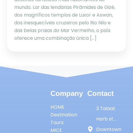
mundo. Lar das lendárias Pirâmides de Gizé,
dos magníficos templos de Luxor e Aswan,
dos inesquecíveis cruzeiros pelo Rio Nilo e
das belas praias do Mar Vermelho, o país
oferece uma combinação única […]
Company
Contact
HOME
3 Talaat
Destination
Harb st ,
Tours
Downtown
MICE