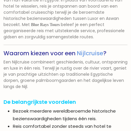
van hun vakantie in Egypte. In plaats van voortdurend van
hotel te wisselen, reis je ontspannen aan boord van een
comfortabel cruiseschip terwijl je de beroemdste
historische bezienswaardigheden tussen Luxor en Aswan
bezoekt. Met
beleef je een perfect
Blue Rays Tours
georganiseerde reis met uitstekende service, professionele
gidsen en zorgvuldig samengestelde routes.
Waarom kiezen voor een
Nijlcruise
?
Een Nijlcruise combineert geschiedenis, cultuur, ontspanning
en luxe in één reis. Terwijl je rustig over de rivier vaart, geniet
je van prachtige uitzichten op traditionele Egyptische
dorpen, groene palmboomgaarden en het dagelijkse leven
langs de Nijl.
De belangrijkste voordelen
Bezoek meerdere wereldberoemde historische
bezienswaardigheden tijdens één reis.
Reis comfortabel zonder steeds van hotel te