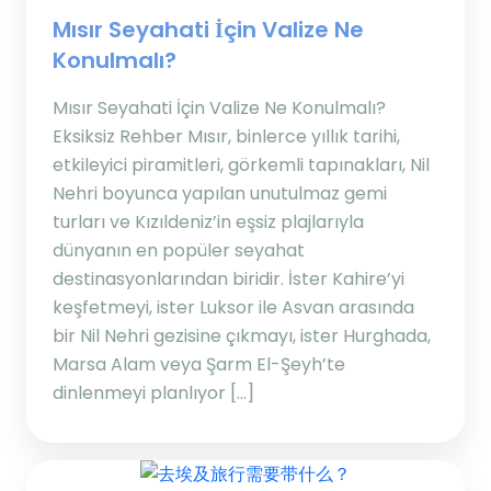
Mısır Seyahati İçin Valize Ne
Konulmalı?
Mısır Seyahati İçin Valize Ne Konulmalı?
Eksiksiz Rehber Mısır, binlerce yıllık tarihi,
etkileyici piramitleri, görkemli tapınakları, Nil
Nehri boyunca yapılan unutulmaz gemi
turları ve Kızıldeniz’in eşsiz plajlarıyla
dünyanın en popüler seyahat
destinasyonlarından biridir. İster Kahire’yi
keşfetmeyi, ister Luksor ile Asvan arasında
bir Nil Nehri gezisine çıkmayı, ister Hurghada,
Marsa Alam veya Şarm El-Şeyh’te
dinlenmeyi planlıyor […]