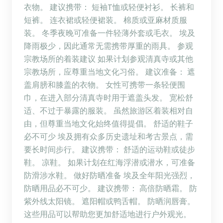
衣物。 建议携带： 短袖T恤或轻便衬衫。 长裤和
短裤。 连衣裙或轻便裙装。 棉质或亚麻材质服
装。 冬季夜晚可准备一件轻薄外套或毛衣。 埃及
降雨极少，因此通常无需携带厚重的雨具。 参观
宗教场所的着装建议 如果计划参观清真寺或其他
宗教场所，应尊重当地文化习俗。 建议准备： 遮
盖肩膀和膝盖的衣物。 女性可携带一条轻便围
巾，在进入部分清真寺时用于遮盖头发。 宽松舒
适、不过于暴露的服装。 虽然旅游区着装相对自
由，但尊重当地文化始终值得提倡。 舒适的鞋子
必不可少 埃及拥有众多历史遗址和考古景点，需
要长时间步行。 建议携带： 舒适的运动鞋或徒步
鞋。 凉鞋。 如果计划在红海浮潜或潜水，可准备
防滑涉水鞋。 做好防晒准备 埃及全年阳光强烈，
防晒用品必不可少。 建议携带： 高倍防晒霜。 防
紫外线太阳镜。 遮阳帽或鸭舌帽。 防晒润唇膏。
这些用品可以帮助您更加舒适地进行户外观光。